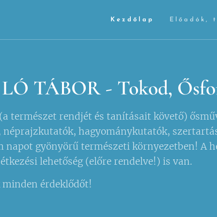
Kezdőlap
Előadók, 
 LÓ TÁBOR - Tokod, Ősfor
a természet rendjét és tanításait követő) ősmű
 néprajzkutatók, hagyománykutatók, szertartás v
m napot gyönyörű természeti környezetben! A he
tkezési lehetőség (előre rendelve!) is van.
k minden érdeklődőt!