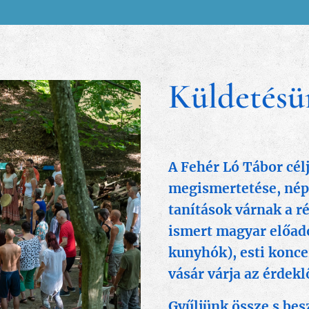
Küldetésü
A Fehér Ló Tábor cél
megismertetése, néps
tanítások várnak a r
ismert magyar előadó
kunyhók), esti konce
vásár várja az érdekl
Gyűljünk össze s bes