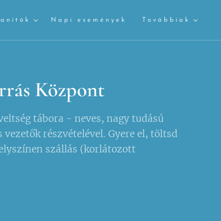
tanítók
Napi események
Továbbiak
rás Központ
veltség tábora - neves, nagy tudású
ezetők részvételével. Gyere el, töltsd
lyszínen szállás (korlátozott