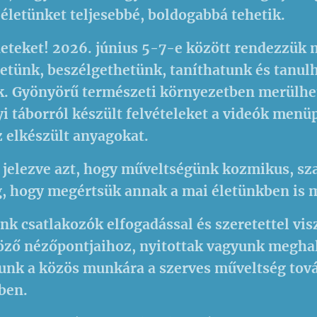
 életünket teljesebbé, boldogabbá tehetik.
eteket! 2026. június 5-7-e között rendezzük
tünk, beszélgethetünk, taníthatunk és tanul
k. Gyönyörű természeti környezetben merülhet
yi táborról készült felvételeket a videók menüp
z elkészült anyagokat.
, jelezve azt, hogy műveltségünk kozmikus, sz
 hogy megértsük annak a mai életünkben is mi
ánk csatlakozók elfogadással és szeretettel 
ző nézőpontjaihoz, nyitottak vagyunk meghal
yunk a közös munkára a szerves műveltség tov
ben.