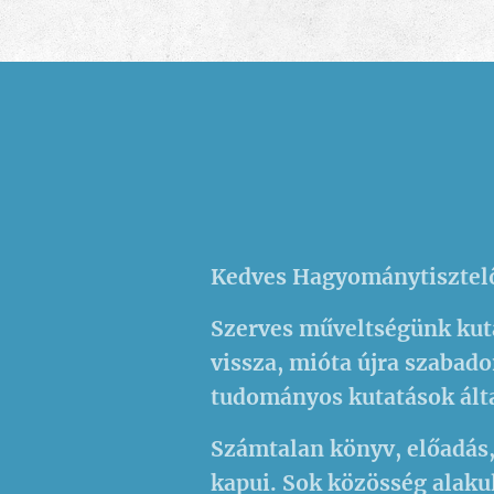
Kedves Hagyománytisztelő
Szerves műveltségünk kuta
vissza, mióta újra szabado
tudományos kutatások ált
Számtalan könyv, előadás,
kapui. Sok közösség alak