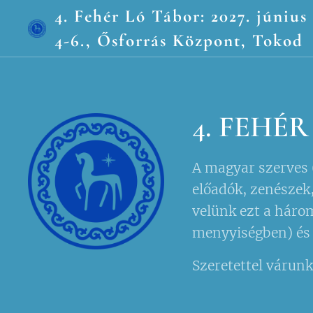
4. Fehér Ló Tábor: 2027. június
4-6., Ősforrás Központ, Tokod
4. FEHÉR
A magyar szerves (
előadók, zenészek,
velünk ezt a háro
menyyiségben) és é
Szeretettel várun