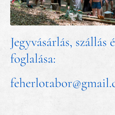
Jegyvásárlás, szállás 
foglalása:
feherlotabor@gmail