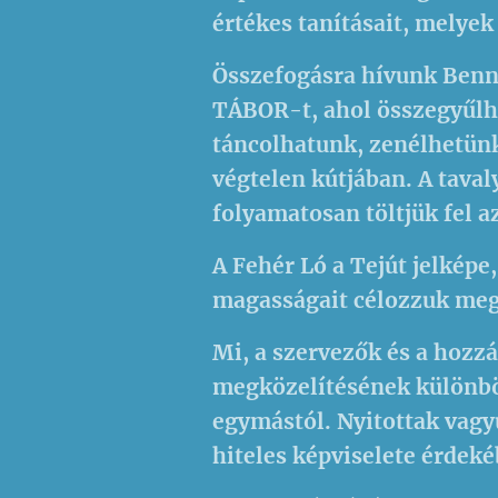
értékes tanításait, melyek
Összefogásra hívunk Benn
TÁBOR-t, ahol összegyűlhe
táncolhatunk, zenélhetün
végtelen kútjában. A taval
folyamatosan töltjük fel a
A Fehér Ló a Tejút jelképe
magasságait célozzuk meg,
Mi, a szervezők és a hozz
megközelítésének különbö
egymástól. Nyitottak vag
hiteles képviselete érdeké