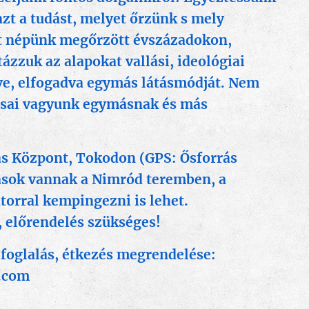
zt a tudást, melyet őrzünk s mely
t népünk megőrzött évszázadokon,
ázzuk az alapokat vallási, ideológiai
ve, elfogadva egymás látásmódját. Nem
ársai vagyunk egymásnak és más
ás Központ, Tokodon (GPS: Ősforrás
lások vannak a Nimród teremben, a
átorral kempingezni is lehet.
, előrendelés szükséges!
s foglalás, étkezés megrendelése:
.com