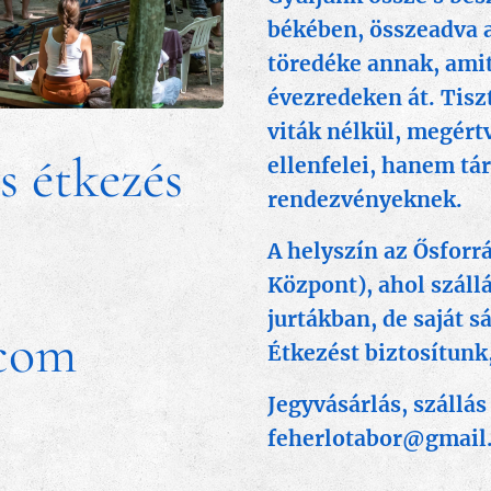
békében, összeadva a
töredéke annak, ami
évezredeken át. Tiszt
viták nélkül, megért
és étkezés
ellenfelei, hanem t
rendezvényeknek.
A helyszín az Ősforr
Központ), ahol szál
jurtákban, de saját s
.com
Étkezést
biztosítunk
Jegyvásárlás, szállá
feherlotabor@gmail