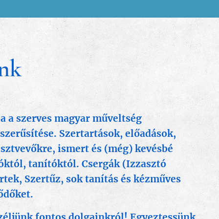
nk
ja a szerves magyar műveltség
zerűsítése. Szertartások, előadások,
észtvev
őkre, ismert és (még) kevésbé
któl, tanítóktól. Csergák (Izzasztó
rtek, Szertűz, sok tanítás és kézműves
ődőket.
zéljünk fontos dolgainkról! Egyeztessünk