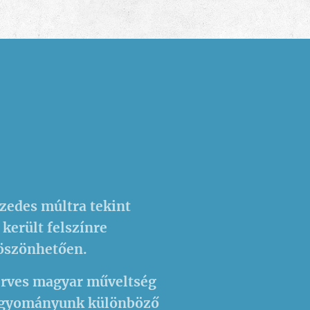
zedes múltra tekint
került felszínre
köszönhetően.
zerves magyar műveltség
hagyományunk különböző