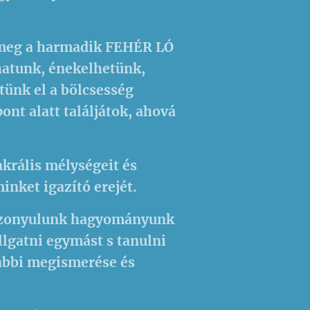
 meg a harmadik FEHÉR LÓ
hatunk, énekelhetünk,
ünk el a bölcsesség
ont alatt találjátok, ahová
akrális mélységeit és
nket igazító erejét.
viszonyulunk hagyományunk
lgatni egymást s tanulni
ábbi megismerése és