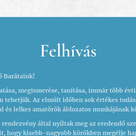
Felhívás
 Barátaink!
tása, megismerése, tanítása, immár több évti
n tehetjük. Az elmúlt időben sok értékes tudás 
al és lelkes amatőrök áldozatos munkájának 
 rendezvény által nyíltak meg az eredendő s
ult, hogy kisebb-nagyobb körökben megélje 