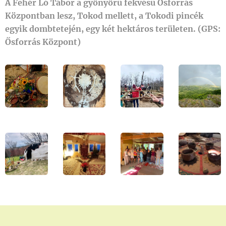
A Fehér Ló Tábor a gyönyörű fekvésű Ősforrás
Központban lesz, Tokod mellett, a Tokodi pincék
egyik dombtetején, egy két hektáros területen. (GPS:
Ősforrás Központ)