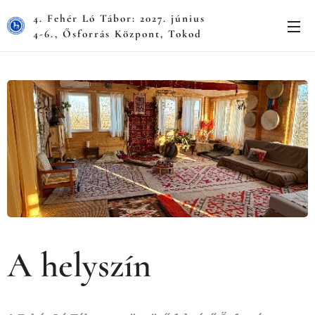
4. Fehér Ló Tábor: 2027. június
4-6., Ősforrás Központ, Tokod
A helyszín