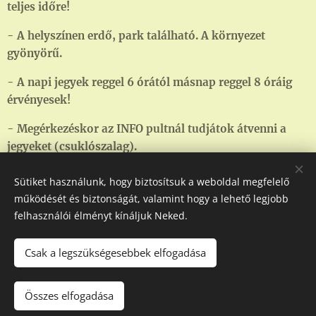
teljes időre!
- A helyszínen erdő, park található. A környezet
gyönyörű.
- A napi jegyek reggel 6 órától másnap reggel 8 óráig
érvényesek!
- Megérkezéskor az INFO pultnál tudjátok átvenni a
jegyeket (csuklószalag).
Sütiket használunk, hogy biztosítsuk a weboldal megfelelő
működését és biztonságát, valamint hogy a lehető legjobb
felhasználói élményt kínáljuk Neked.
Csak a legszükségesebbek elfogadása
© Fehér Ló Tábor 2025. -
feherlotabor@gmail.com
- Minden
jog fenntartva
Összes elfogadása
Az oldalt a Teremtő működteti
Sütik