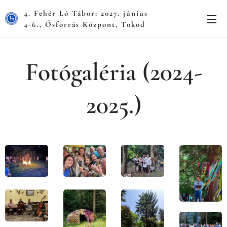
4. Fehér Ló Tábor: 2027. június
4-6., Ősforrás Központ, Tokod
Fotógaléria (2024-
2025.)