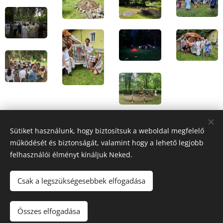
Sütiket használunk, hogy biztosítsuk a weboldal megfelelő
működését és biztonságát, valamint hogy a lehető legjobb
felhasználói élményt kínáljuk Neked.
Csak a legszükségesebbek elfogadása
© Fehér Ló Tábor 2025. -
feherlotabor@gmail.com
- Minden
jog fenntartva
Összes elfogadása
Az oldalt a Teremtő működteti
Sütik