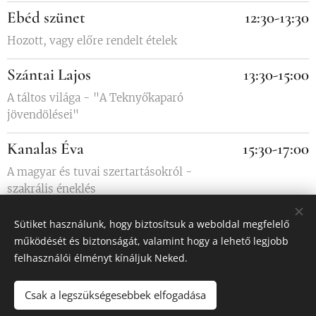
Ebéd szünet
12:30-13:30
Hozott, vagy előre rendelt ételek
Szántai Lajos
13:30-15:00
A táltos világa - "A Teknyőkaparó
jövendölései"
Kanalas Éva
15:30-17:00
A magyar és tuvai szertartásokról -
szakrális éneklés
Záró Szer
17.00-18:00
Sütiket használunk, hogy biztosítsuk a weboldal megfelelő
működését és biztonságát, valamint hogy a lehető legjobb
Minden jelenlévő részvételével
felhasználói élményt kínáljuk Neked.
Csak a legszükségesebbek elfogadása
© Fehér Ló Tábor 2025. -
feherlotabor@gmail.com
- Minden