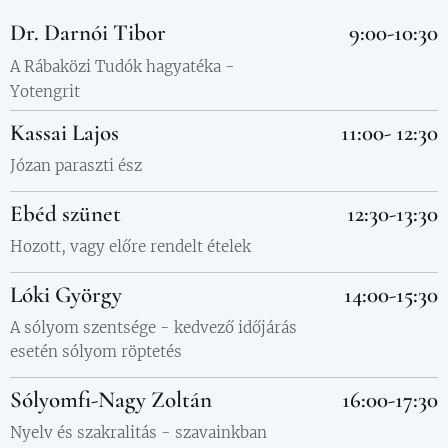
Dr. Darnói Tibor
9:00-10:30
A Rábaközi Tudók hagyatéka -
Yotengrit
Kassai Lajos
11:00- 12:30
Józan paraszti ész
Ebéd szünet
12:30-13:30
Hozott, vagy előre rendelt ételek
Lóki György
14:00-15:30
A sólyom szentsége - kedvező időjárás
esetén sólyom röptetés
Sólyomfi-Nagy Zoltán
16:00-17:30
Nyelv és szakralitás - szavainkban