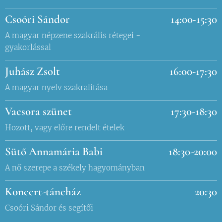
Csoóri Sándor
14:00-15:30
A magyar népzene szakrális rétegei -
gyakorlással
Juhász Zsolt
16:00-17:30
A magyar nyelv szakralitása
Vacsora szünet
17:30-18:30
Hozott, vagy előre rendelt ételek
Sütő Annamária Babi
18:30-20:00
A nő szerepe a székely hagyományban
Koncert-táncház
20:30
Csoóri
Sándor
és
segítői